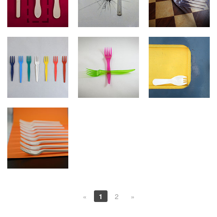
«
1
2
»