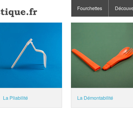
Fourchettes
Découve
La Pliabilité
La Démontabilité